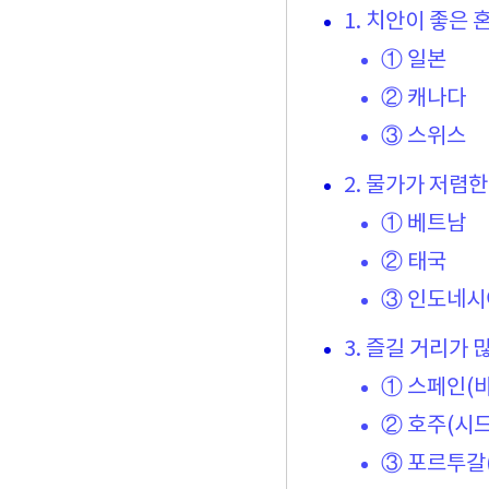
1. 치안이 좋은
① 일본
② 캐나다
③ 스위스
2. 물가가 저렴
① 베트남
② 태국
③ 인도네시
3. 즐길 거리가
① 스페인(
② 호주(시드
③ 포르투갈