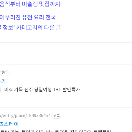
 음식부터 미슐랭 맛집까지
 어우러진 퓨전 요리 천국
꿀 정보' 카테고리의 다른 글
광고
특가
 미식 가득 전주 당일여행 1+1 할인특가
p/entry/place/1849336457
광고
키즈스테이