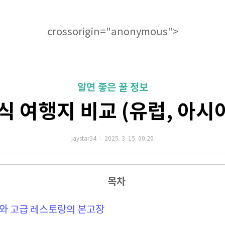
crossorigin="anonymous">
알면 좋은 꿀 정보
식 여행지 비교 (유럽, 아시아
jaystar34
2025. 3. 15. 00:20
목차
리와 고급 레스토랑의 본고장