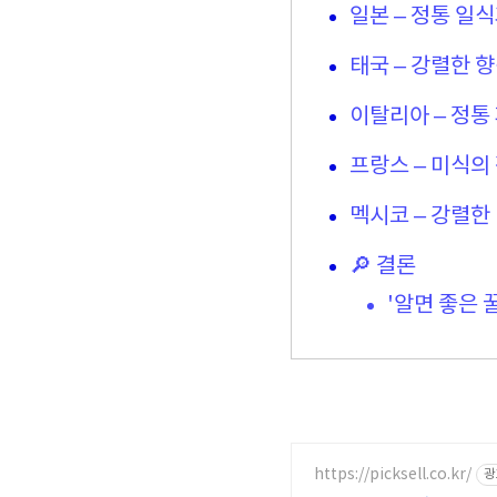
일본 – 정통 일
태국 – 강렬한 
이탈리아 – 정통
프랑스 – 미식의
멕시코 – 강렬한
🔎 결론
'알면 좋은 
https://picksell.co.kr/
광