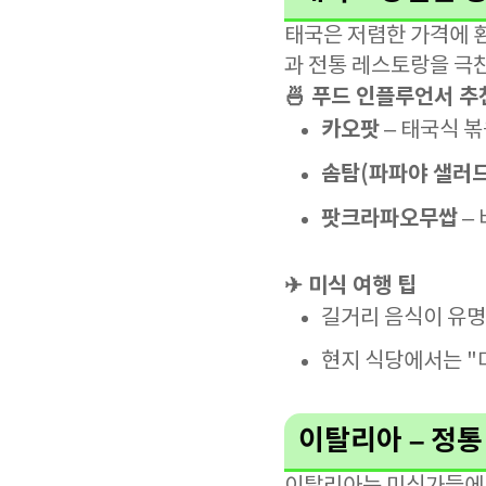
태국은 저렴한 가격에 
과 전통 레스토랑을 극
🍜 푸드 인플루언서 추
카오팟
– 태국식 볶
솜탐(파파야 샐러드
팟크라파오무쌉
–
✈ 미식 여행 팁
길거리 음식이 유명
현지 식당에서는 "
이탈리아 – 정