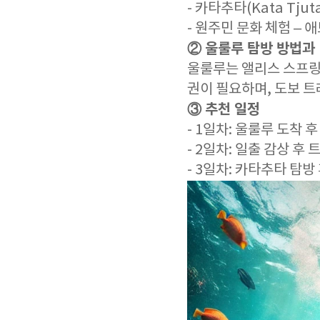
- 카타추타(Kata Tj
- 원주민 문화 체험 –
② 울룰루 탐방 방법과
울룰루는 앨리스 스프링스
권이 필요하며, 도보 트
③ 추천 일정
- 1일차: 울룰루 도착 
- 2일차: 일출 감상 후
- 3일차: 카타추타 탐방