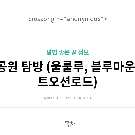
crossorigin="anonymous">
알면 좋은 꿀 정보
공원 탐방 (울룰루, 블루마운
트오션로드)
jaystar34
2025. 3. 10. 01:16
목차