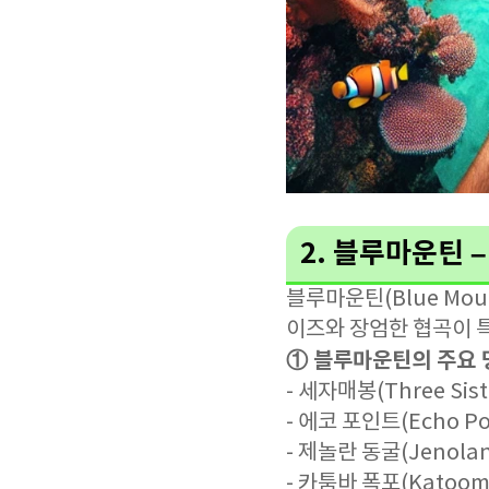
2. 블루마운틴 
블루마운틴(Blue Mo
이즈와 장엄한 협곡이 
① 블루마운틴의 주요 
- 세자매봉(Three S
- 에코 포인트(Echo P
- 제놀란 동굴(Jenola
- 카툼바 폭포(Katoom